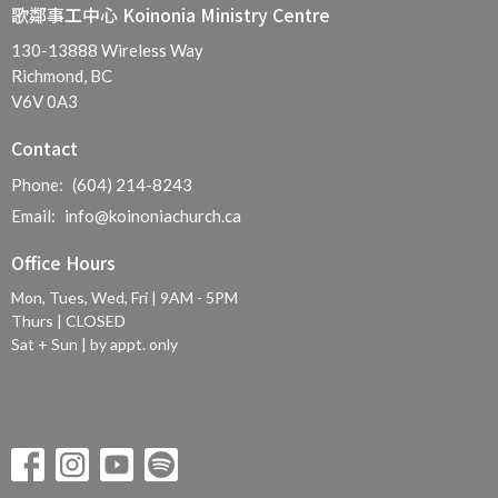
歌鄰事工中心 Koinonia Ministry Centre
130-13888 Wireless Way
Richmond, BC
V6V 0A3
Contact
Phone:
(604) 214-8243
Email
:
info@koinoniachurch.ca
Office Hours
Mon, Tues, Wed, Fri | 9AM - 5PM
Thurs | CLOSED
Sat + Sun | by appt. only