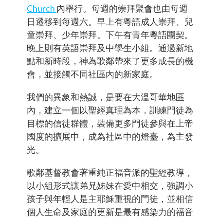
Church
內舉行。每週的崇拜聚會也由每週
日遷移到每週六。早上有粵語成人崇拜、兒
童崇拜、少年崇拜。下午有青年粵語團契。
晚上則有英語崇拜及中學生小組。通過新地
點和新時段，神為歌鄰帶來了更多成長的機
會，並接觸不同社區內的新家庭。
我們的異象和熱誠，是要在大溫哥華地區
內，建立一個以聖經真理為本，訓練門徒為
目標的信徒群體，裝備更多門徒參與在上帝
國度的擴展中，成為社區中的燈臺，為主發
光。
歌鄰基督教會著重純正福音派的聖經教導，
以小組形式讓弟兄姊妹在愛中相交，強調小
孩子與年輕人是主耶穌重視的門徒，並相信
個人生命及家庭的更新是最有感染力的福音