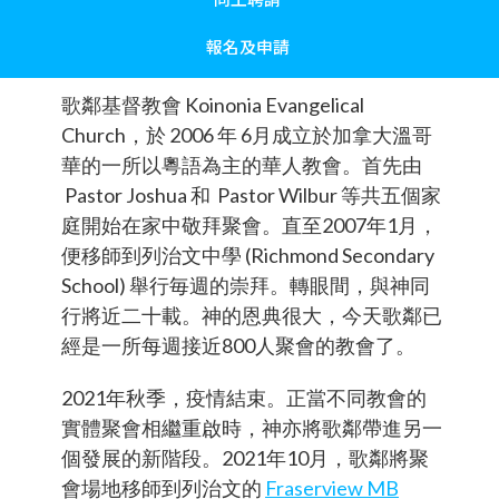
報名及申請
歌鄰基督教會 Koinonia Evangelical
Church，於 2006 年 6月成立於加拿大溫哥
華的一所以粵語為主的華人教會。首先由
Pastor Joshua 和 Pastor Wilbur 等共五個家
庭開始在家中敬拜聚會。直至2007年1月，
便移師到列治文中學 (Richmond Secondary
School) 舉行毎週的崇拜。轉眼間，與神同
行將近二十載。神的恩典很大，今天歌鄰已
經是一所每週接近800人聚會的教會了。
2021年秋季，疫情結束。正當不同教會的
實體聚會相繼重啟時，神亦將歌鄰帶進另一
個發展的新階段。2021年10月，歌鄰將聚
會場地移師到列治文的
Fraserview MB